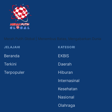
Merah Putih Global | Menembus Batas, Mengabarkan Dunia
JELAJAHI
KATEGORI
Beranda
EKBIS
Terkini
Daerah
Terpopuler
Hiburan
Internasinal
Kesehatan
Nasional
Olahraga