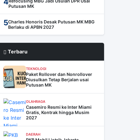
4
Refocusing MBG Jadi Usulan DPR Usai
Putusan MK
5
Charles Honoris Desak Putusan MK MBG
Berlaku di APBN 2027
Terbaru
TEKNOLOGI
Paket Rollover dan Nonrollover
Diusulkan Tetap Berjalan usai
Putusan MK
OLAHRAGA
Casemiro Resmi ke Inter Miami
Gratis, Kontrak hingga Musim
2027
DAERAH
PKB Mobil Listrik Jakarta