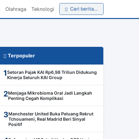
n
Olahraga
Teknologi
Cari berita…
Terpopuler
1
Setoran Pajak KAI Rp6,98 Triliun Didukung
Kinerja Seluruh KAI Group
2
Menjaga Mikrobioma Oral Jadi Langkah
Penting Cegah Komplikasi
3
Manchester United Buka Peluang Rekrut
Tchouameni, Real Madrid Beri Sinyal
Positif