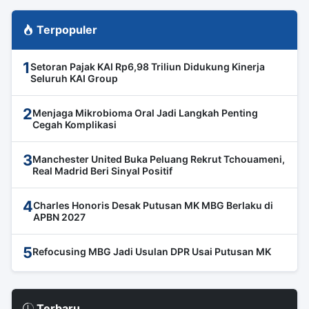
Terpopuler
1
Setoran Pajak KAI Rp6,98 Triliun Didukung Kinerja
Seluruh KAI Group
2
Menjaga Mikrobioma Oral Jadi Langkah Penting
Cegah Komplikasi
3
Manchester United Buka Peluang Rekrut Tchouameni,
Real Madrid Beri Sinyal Positif
4
Charles Honoris Desak Putusan MK MBG Berlaku di
APBN 2027
5
Refocusing MBG Jadi Usulan DPR Usai Putusan MK
Terbaru