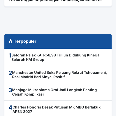
bagi Otoritas Moral NU
Terpopuler
1
Setoran Pajak KAI Rp6,98 Triliun Didukung Kinerja
Seluruh KAI Group
2
Manchester United Buka Peluang Rekrut Tchouameni,
Real Madrid Beri Sinyal Positif
3
Menjaga Mikrobioma Oral Jadi Langkah Penting
Cegah Komplikasi
4
Charles Honoris Desak Putusan MK MBG Berlaku di
APBN 2027