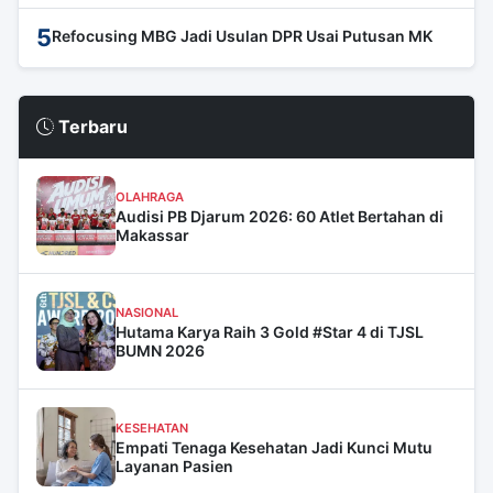
5
Refocusing MBG Jadi Usulan DPR Usai Putusan MK
Terbaru
OLAHRAGA
Audisi PB Djarum 2026: 60 Atlet Bertahan di
Makassar
NASIONAL
Hutama Karya Raih 3 Gold #Star 4 di TJSL
BUMN 2026
KESEHATAN
Empati Tenaga Kesehatan Jadi Kunci Mutu
Layanan Pasien