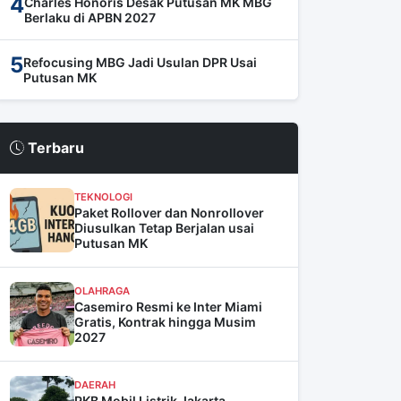
4
Charles Honoris Desak Putusan MK MBG
Berlaku di APBN 2027
5
Refocusing MBG Jadi Usulan DPR Usai
Putusan MK
Terbaru
TEKNOLOGI
Paket Rollover dan Nonrollover
Diusulkan Tetap Berjalan usai
Putusan MK
OLAHRAGA
Casemiro Resmi ke Inter Miami
Gratis, Kontrak hingga Musim
2027
DAERAH
PKB Mobil Listrik Jakarta