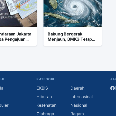
ndaraan Jakarta
Bakung Bergerak
pa Pengajuan
Menjauh, BMKG Tetap
usan Denda
Instruksikan
Kewaspadaan Penuh
HI
KATEGORI
JA
da
EKBIS
Daerah
i
Hiburan
Internasinal
puler
Kesehatan
Nasional
Olahraga
Ragam