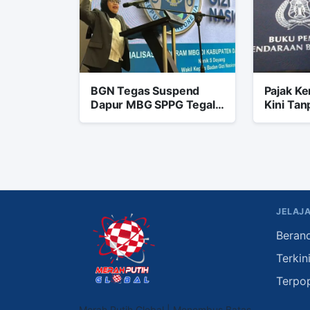
BGN Tegas Suspend
Pajak Ke
Dapur MBG SPPG Tegal
Kini Tan
Rejo
Penghap
JELAJA
Beran
Terkin
Terpo
Merah Putih Global | Menembus Batas,