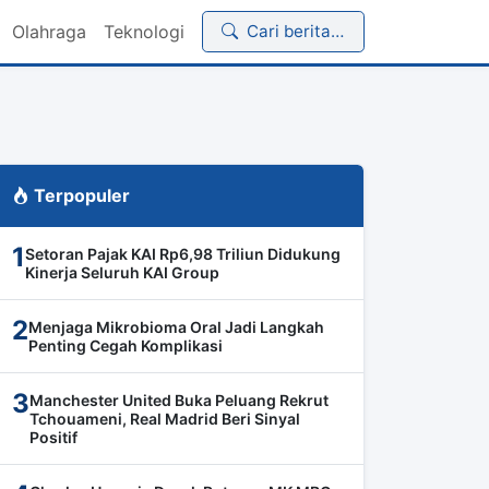
Olahraga
Teknologi
Cari berita…
Terpopuler
1
Setoran Pajak KAI Rp6,98 Triliun Didukung
Kinerja Seluruh KAI Group
2
Menjaga Mikrobioma Oral Jadi Langkah
Penting Cegah Komplikasi
3
Manchester United Buka Peluang Rekrut
Tchouameni, Real Madrid Beri Sinyal
Positif