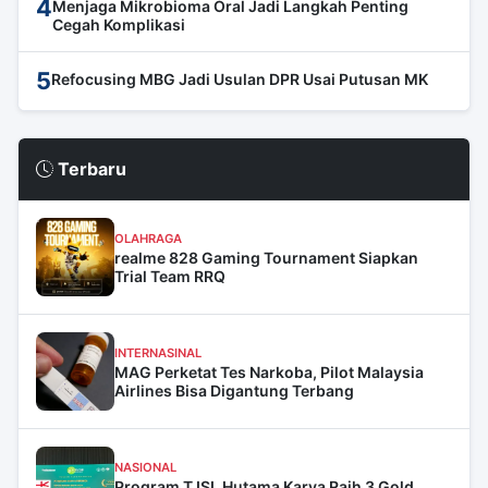
4
Menjaga Mikrobioma Oral Jadi Langkah Penting
Cegah Komplikasi
5
Refocusing MBG Jadi Usulan DPR Usai Putusan MK
Terbaru
OLAHRAGA
realme 828 Gaming Tournament Siapkan
Trial Team RRQ
INTERNASINAL
MAG Perketat Tes Narkoba, Pilot Malaysia
Airlines Bisa Digantung Terbang
NASIONAL
Program TJSL Hutama Karya Raih 3 Gold