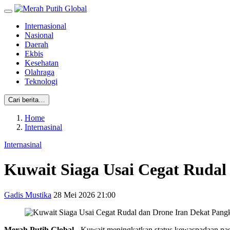
Internasional
Nasional
Daerah
Ekbis
Kesehatan
Olahraga
Teknologi
Cari berita…
Home
Internasinal
Internasinal
Kuwait Siaga Usai Cegat Rudal
Gadis Mustika
28 Mei 2026 21:00
Merah Putih Global
- Kuwait meningkatkan status kewaspadaan nasio