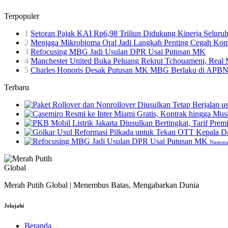
Terpopuler
1
Setoran Pajak KAI Rp6,98 Triliun Didukung Kinerja Selur
2
Menjaga Mikrobioma Oral Jadi Langkah Penting Cegah Kom
3
Refocusing MBG Jadi Usulan DPR Usai Putusan MK
4
Manchester United Buka Peluang Rekrut Tchouameni, Real Ma
5
Charles Honoris Desak Putusan MK MBG Berlaku di APBN
Terbaru
Nasiona
Merah Putih Global | Menembus Batas, Mengabarkan Dunia
Jelajahi
Beranda