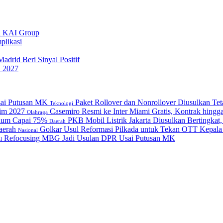
uh KAI Group
plikasi
drid Beri Sinyal Positif
 2027
Paket Rollover dan Nonrollover Diusulkan Te
Teknologi
Casemiro Resmi ke Inter Miami Gratis, Kontrak hing
Olahraga
PKB Mobil Listrik Jakarta Diusulkan Bertingkat
Daerah
Golkar Usul Reformasi Pilkada untuk Tekan OTT Kepala
Nasional
Refocusing MBG Jadi Usulan DPR Usai Putusan MK
l