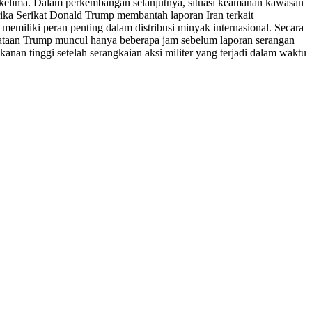
e kelima. Dalam perkembangan selanjutnya, situasi keamanan kawasan
rika Serikat Donald Trump membantah laporan Iran terkait
memiliki peran penting dalam distribusi minyak internasional. Secara
yataan Trump muncul hanya beberapa jam sebelum laporan serangan
nan tinggi setelah serangkaian aksi militer yang terjadi dalam waktu