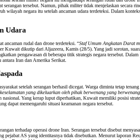
serangan tersebut. Namun, pihak militer tidak menjelaskan secara rin
ruh wilayah negara itu setelah ancaman udara terdeteksi. Dalam kontek
an Udara
at ancaman rudal dan drone terdeteksi. “
Staf Umum Angkatan Darat men
iter Kuwait dikutip dari Aljazeera, Kamis (28/5). Yang jadi sorotan, s
gkatkan pengawasan di beberapa titik strategis negara tersebut. Dalam
 antara Iran dan Amerika Serikat.
Waspada
yarakat setelah serangan berhasil dicegat. Warga diminta tetap te
 keselamatan yang dikeluarkan oleh pihak berwenang yang berwenang
ional. Yang kerap luput diperhatikan, Kuwait memiliki posisi strateg
sung dapat memengaruhi situasi keamanan negara tersebut.
erangan terhadap operasi drone Iran. Serangan tersebut disebut menya
ng pejabat AS yang identitasnya tidak disebutkan. Menurut laporan Re