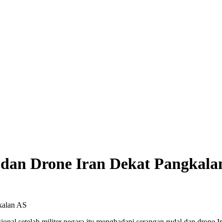
 dan Drone Iran Dekat Pangkala
nal setelah militer negara itu menghadapi serangan rudal dan drone I