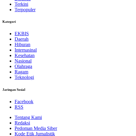
Terkini
Terpopuler
Kategori
EKBIS
Daerah
Hiburan
Internasinal
Kesehatan
Nasional
Olahraga
Ragam
Teknologi
Jaringan Sosial
Facebook
RSS
Tentang Kami
Redaksi
Pedoman Media Siber
Kode Etik Jurnalistik