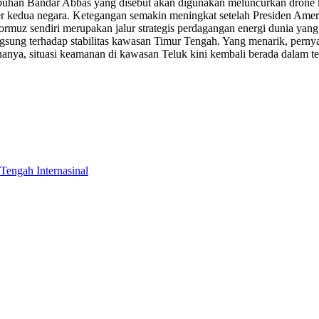
pelabuhan Bandar Abbas yang disebut akan digunakan meluncurkan dron
iter kedua negara. Ketegangan semakin meningkat setelah Presiden Ame
ormuz sendiri merupakan jalur strategis perdagangan energi dunia yang 
ngsung terhadap stabilitas kawasan Timur Tengah. Yang menarik, pern
nya, situasi keamanan di kawasan Teluk kini kembali berada dalam teka
Internasinal