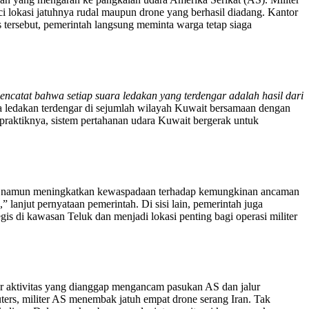
ci lokasi jatuhnya rudal maupun drone yang berhasil diadang. Kantor
s tersebut, pemerintah langsung meminta warga tetap siaga
catat bahwa setiap suara ledakan yang terdengar adalah hasil dari
uara ledakan terdengar di sejumlah wilayah Kuwait bersamaan dengan
 praktiknya, sistem pertahanan udara Kuwait bergerak untuk
nang namun meningkatkan kewaspadaan terhadap kemungkinan ancaman
,” lanjut pernyataan pemerintah. Di sisi lain, pemerintah juga
is di kawasan Teluk dan menjadi lokasi penting bagi operasi militer
sar aktivitas yang dianggap mengancam pasukan AS dan jalur
uters, militer AS menembak jatuh empat drone serang Iran. Tak