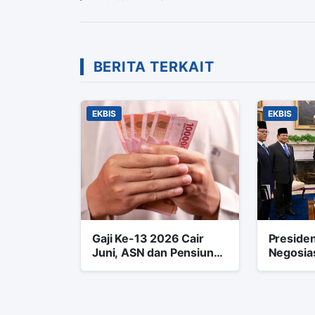
BERITA TERKAIT
EKBIS
EKBIS
Gaji Ke-13 2026 Cair
Preside
Juni, ASN dan Pensiunan
Negosias
Mulai Bersiap Data
Donald 
Amerika