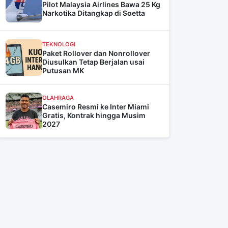
Pilot Malaysia Airlines Bawa 25 Kg
Narkotika Ditangkap di Soetta
TEKNOLOGI
Paket Rollover dan Nonrollover
Diusulkan Tetap Berjalan usai
Putusan MK
OLAHRAGA
Casemiro Resmi ke Inter Miami
Gratis, Kontrak hingga Musim
2027