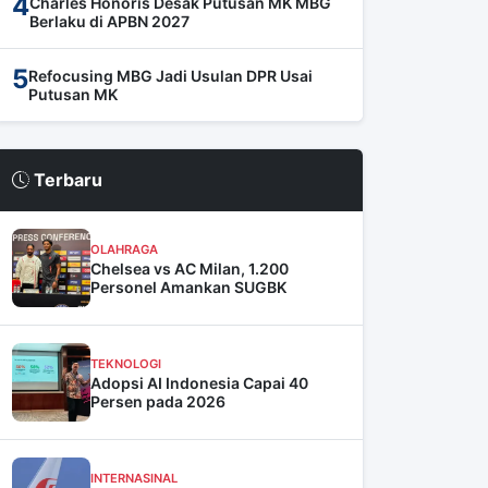
4
Charles Honoris Desak Putusan MK MBG
Berlaku di APBN 2027
5
Refocusing MBG Jadi Usulan DPR Usai
Putusan MK
Terbaru
OLAHRAGA
Chelsea vs AC Milan, 1.200
Personel Amankan SUGBK
TEKNOLOGI
Adopsi AI Indonesia Capai 40
Persen pada 2026
INTERNASINAL