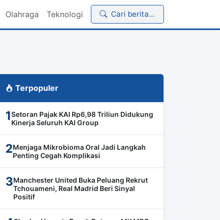
Olahraga
Teknologi
Cari berita…
Terpopuler
1
Setoran Pajak KAI Rp6,98 Triliun Didukung
Kinerja Seluruh KAI Group
2
Menjaga Mikrobioma Oral Jadi Langkah
Penting Cegah Komplikasi
3
Manchester United Buka Peluang Rekrut
Tchouameni, Real Madrid Beri Sinyal
Positif