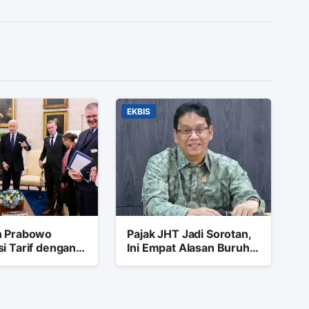
EKBIS
n Prabowo
Pajak JHT Jadi Sorotan,
i Tarif dengan
Ini Empat Alasan Buruh
Trump di
Minta Tarif Nol Persen