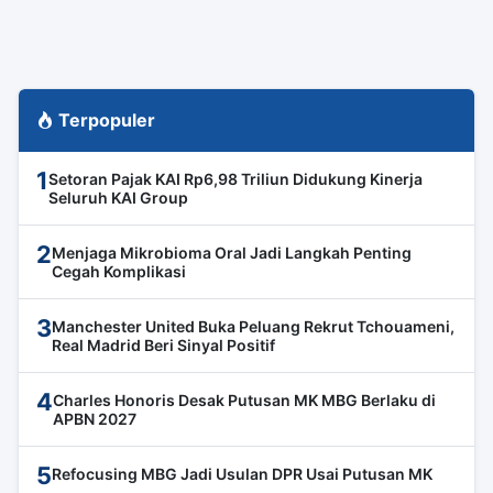
Terpopuler
1
Setoran Pajak KAI Rp6,98 Triliun Didukung Kinerja
Seluruh KAI Group
2
Menjaga Mikrobioma Oral Jadi Langkah Penting
Cegah Komplikasi
3
Manchester United Buka Peluang Rekrut Tchouameni,
Real Madrid Beri Sinyal Positif
4
Charles Honoris Desak Putusan MK MBG Berlaku di
APBN 2027
5
Refocusing MBG Jadi Usulan DPR Usai Putusan MK