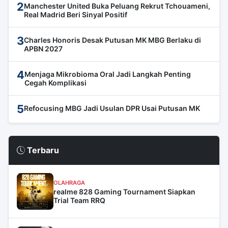
2
Manchester United Buka Peluang Rekrut Tchouameni,
Real Madrid Beri Sinyal Positif
3
Charles Honoris Desak Putusan MK MBG Berlaku di
APBN 2027
4
Menjaga Mikrobioma Oral Jadi Langkah Penting
Cegah Komplikasi
5
Refocusing MBG Jadi Usulan DPR Usai Putusan MK
Terbaru
OLAHRAGA
realme 828 Gaming Tournament Siapkan
Trial Team RRQ