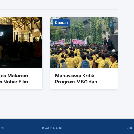
Daerah
itas Mataram
Mahasiswa Kritik
n Nobar Film
Program MBG dan
bi, Ini Alasannya
Koperasi Merah Putih di
Aksi Semarang
HI
KATEGORI
JA