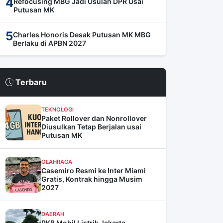
4
Refocusing MBG Jadi Usulan DPR Usai
Putusan MK
5
Charles Honoris Desak Putusan MK MBG
Berlaku di APBN 2027
Terbaru
TEKNOLOGI
Paket Rollover dan Nonrollover
Diusulkan Tetap Berjalan usai
Putusan MK
OLAHRAGA
Casemiro Resmi ke Inter Miami
Gratis, Kontrak hingga Musim
2027
DAERAH
PKB Mobil Listrik Jakarta