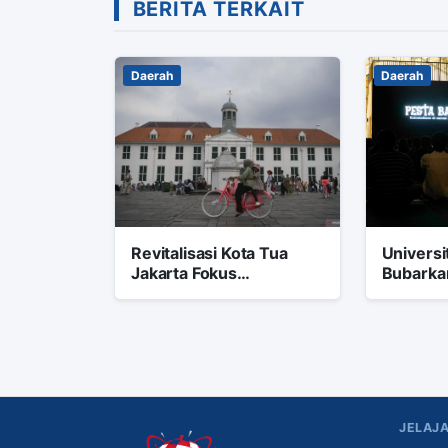
BERITA TERKAIT
Daerah
Daerah
Revitalisasi Kota Tua
Univers
Jakarta Fokus
Bubarka
Transportasi Trem
Pesta Ba
Rendah Emisi
JELAJA