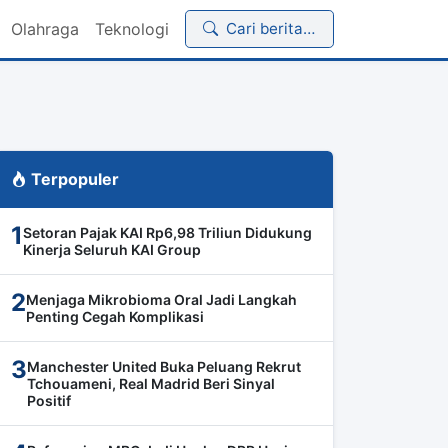
Olahraga
Teknologi
Cari berita…
Terpopuler
1
Setoran Pajak KAI Rp6,98 Triliun Didukung
Kinerja Seluruh KAI Group
2
Menjaga Mikrobioma Oral Jadi Langkah
Penting Cegah Komplikasi
3
Manchester United Buka Peluang Rekrut
Tchouameni, Real Madrid Beri Sinyal
Positif