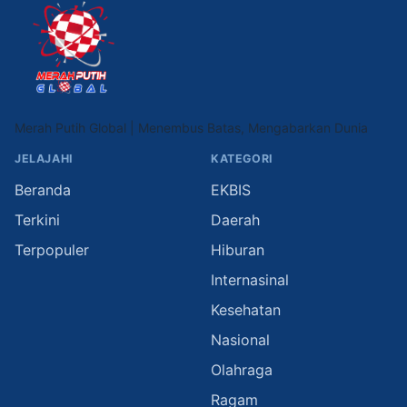
Merah Putih Global | Menembus Batas, Mengabarkan Dunia
JELAJAHI
KATEGORI
Beranda
EKBIS
Terkini
Daerah
Terpopuler
Hiburan
Internasinal
Kesehatan
Nasional
Olahraga
Ragam