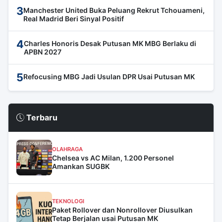
3
Manchester United Buka Peluang Rekrut Tchouameni,
Real Madrid Beri Sinyal Positif
4
Charles Honoris Desak Putusan MK MBG Berlaku di
APBN 2027
5
Refocusing MBG Jadi Usulan DPR Usai Putusan MK
Terbaru
OLAHRAGA
Chelsea vs AC Milan, 1.200 Personel
Amankan SUGBK
TEKNOLOGI
Paket Rollover dan Nonrollover Diusulkan
Tetap Berjalan usai Putusan MK