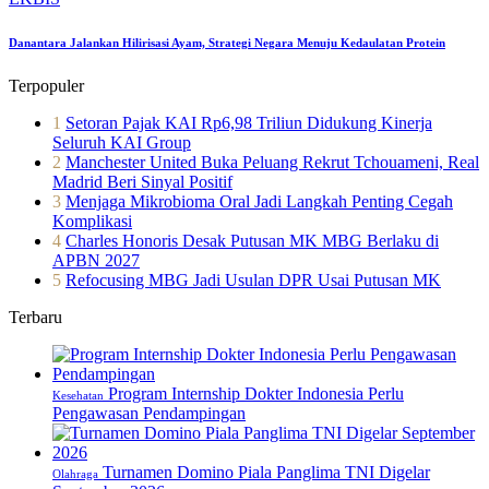
Danantara Jalankan Hilirisasi Ayam, Strategi Negara Menuju Kedaulatan Protein
Terpopuler
1
Setoran Pajak KAI Rp6,98 Triliun Didukung Kinerja
Seluruh KAI Group
2
Manchester United Buka Peluang Rekrut Tchouameni, Real
Madrid Beri Sinyal Positif
3
Menjaga Mikrobioma Oral Jadi Langkah Penting Cegah
Komplikasi
4
Charles Honoris Desak Putusan MK MBG Berlaku di
APBN 2027
5
Refocusing MBG Jadi Usulan DPR Usai Putusan MK
Terbaru
Program Internship Dokter Indonesia Perlu
Kesehatan
Pengawasan Pendampingan
Turnamen Domino Piala Panglima TNI Digelar
Olahraga