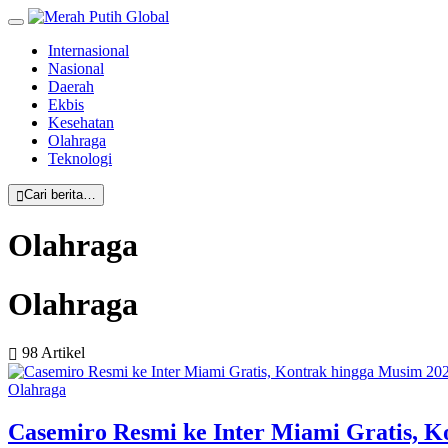
Internasional
Nasional
Daerah
Ekbis
Kesehatan
Olahraga
Teknologi
Cari berita…
Olahraga
Olahraga
98 Artikel
Olahraga
Casemiro Resmi ke Inter Miami Gratis, 