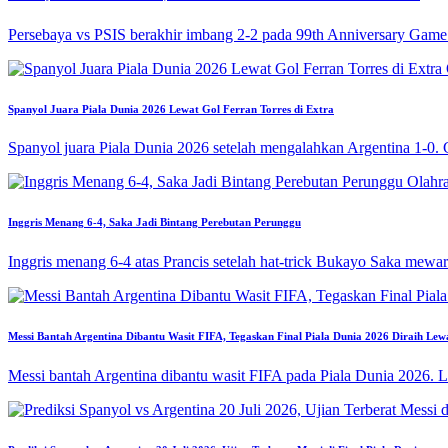
Persebaya vs PSIS berakhir imbang 2-2 pada 99th Anniversary Gam
Spanyol Juara Piala Dunia 2026 Lewat Gol Ferran Torres di Extra
Spanyol juara Piala Dunia 2026 setelah mengalahkan Argentina 1-0. 
Olahr
Inggris Menang 6-4, Saka Jadi Bintang Perebutan Perunggu
Inggris menang 6-4 atas Prancis setelah hat-trick Bukayo Saka mewa
Messi Bantah Argentina Dibantu Wasit FIFA, Tegaskan Final Piala Dunia 2026 Diraih Le
Messi bantah Argentina dibantu wasit FIFA pada Piala Dunia 2026. 