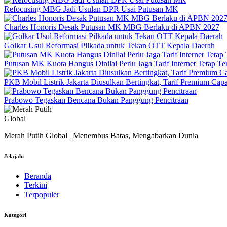
Refocusing MBG Jadi Usulan DPR Usai Putusan MK
Charles Honoris Desak Putusan MK MBG Berlaku di APBN 2027
Golkar Usul Reformasi Pilkada untuk Tekan OTT Kepala Daerah
Putusan MK Kuota Hangus Dinilai Perlu Jaga Tarif Internet Tetap Te
PKB Mobil Listrik Jakarta Diusulkan Bertingkat, Tarif Premium Cap
Prabowo Tegaskan Bencana Bukan Panggung Pencitraan
Merah Putih Global | Menembus Batas, Mengabarkan Dunia
Jelajahi
Beranda
Terkini
Terpopuler
Kategori