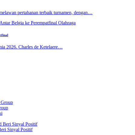
si melawan pertahanan terbaik turnamen, dengan…
Olahraga
tfinal
unia 2026. Charles de Ketelaere…
roup
i Sinyal Positif