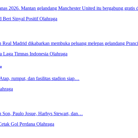
anas 2026. Mantan gelandang Manchester United itu bergabung gratis
Olahraga
lah Real Madrid dikabarkan membuka peluang melepas gelandang Pran
Olahraga
ia
tap, rumput, dan fasilitas stadion siap…
ahraga
n Son, Paulo Josue, Harhys Stewart, dan…
Olahraga