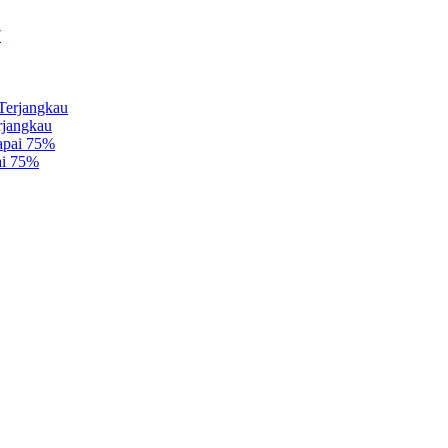
rjangkau
ai 75%