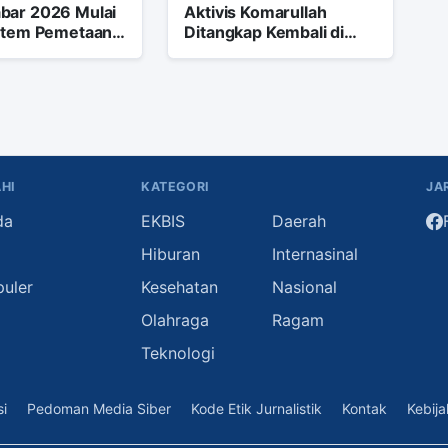
bar 2026 Mulai
Aktivis Komarullah
istem Pemetaan,
Ditangkap Kembali di
al Lengkapnya
Bandung Bukti
Penegakan Hukum
Tanpa Jeda
HI
KATEGORI
JA
da
EKBIS
Daerah
i
Hiburan
Internasinal
puler
Kesehatan
Nasional
Olahraga
Ragam
Teknologi
i
Pedoman Media Siber
Kode Etik Jurnalistik
Kontak
Kebija