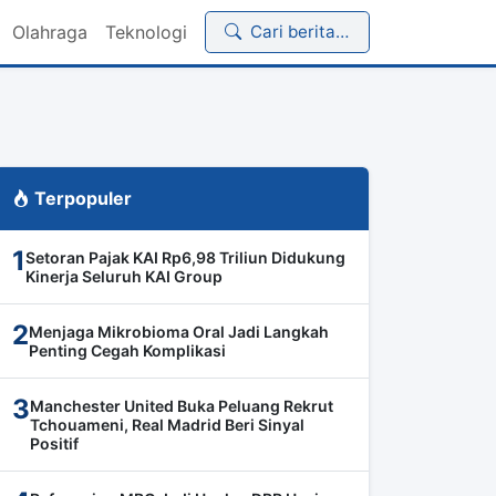
Olahraga
Teknologi
Cari berita…
Terpopuler
1
Setoran Pajak KAI Rp6,98 Triliun Didukung
Kinerja Seluruh KAI Group
2
Menjaga Mikrobioma Oral Jadi Langkah
Penting Cegah Komplikasi
3
Manchester United Buka Peluang Rekrut
Tchouameni, Real Madrid Beri Sinyal
Positif