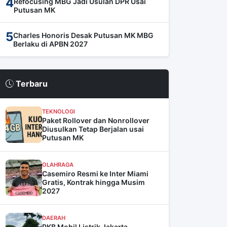
4
Refocusing MBG Jadi Usulan DPR Usai
Putusan MK
5
Charles Honoris Desak Putusan MK MBG
Berlaku di APBN 2027
Terbaru
TEKNOLOGI
Paket Rollover dan Nonrollover
Diusulkan Tetap Berjalan usai
Putusan MK
OLAHRAGA
Casemiro Resmi ke Inter Miami
Gratis, Kontrak hingga Musim
2027
DAERAH
PKB Mobil Listrik Jakarta