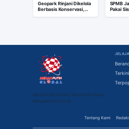
Geopark Rinjani Dikelola
SPMB Ja
Berbasis Konservasi,
Pakai S
NTB Perkuat Peran
Ini Jadw
Masyarakat
JELAJA
Beran
Terkin
Terpo
Merah Putih Global | Menembus Batas,
Mengabarkan Dunia
Tentang Kami
Redaks