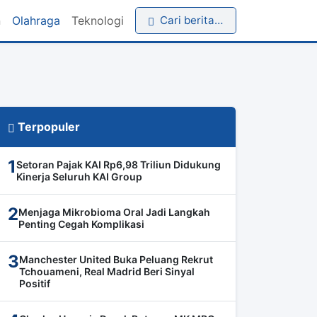
n
Olahraga
Teknologi
Cari berita…
Terpopuler
1
Setoran Pajak KAI Rp6,98 Triliun Didukung
Kinerja Seluruh KAI Group
2
Menjaga Mikrobioma Oral Jadi Langkah
Penting Cegah Komplikasi
3
Manchester United Buka Peluang Rekrut
Tchouameni, Real Madrid Beri Sinyal
Positif