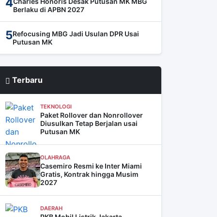
4
Charles Honoris Desak Putusan MK MBG
Berlaku di APBN 2027
5
Refocusing MBG Jadi Usulan DPR Usai
Putusan MK
Terbaru
TEKNOLOGI
Paket Rollover dan Nonrollover
Diusulkan Tetap Berjalan usai
Putusan MK
OLAHRAGA
Casemiro Resmi ke Inter Miami
Gratis, Kontrak hingga Musim
2027
DAERAH
PKB Mobil Listrik Jakarta