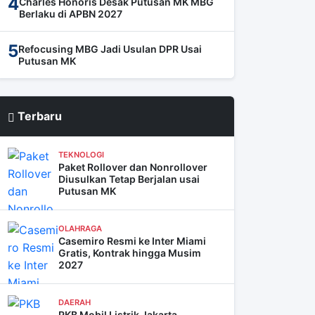
4
Charles Honoris Desak Putusan MK MBG
Berlaku di APBN 2027
5
Refocusing MBG Jadi Usulan DPR Usai
Putusan MK
Terbaru
TEKNOLOGI
Paket Rollover dan Nonrollover
Diusulkan Tetap Berjalan usai
Putusan MK
OLAHRAGA
Casemiro Resmi ke Inter Miami
Gratis, Kontrak hingga Musim
2027
DAERAH
PKB Mobil Listrik Jakarta