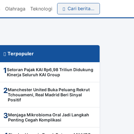
n
Olahraga
Teknologi
Cari berita…
Terpopuler
1
Setoran Pajak KAI Rp6,98 Triliun Didukung
Kinerja Seluruh KAI Group
2
Manchester United Buka Peluang Rekrut
Tchouameni, Real Madrid Beri Sinyal
Positif
3
Menjaga Mikrobioma Oral Jadi Langkah
Penting Cegah Komplikasi