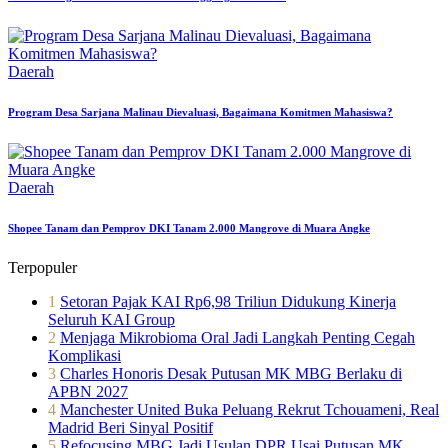
Daerah
Program Desa Sarjana Malinau Dievaluasi, Bagaimana Komitmen Mahasiswa?
Daerah
Shopee Tanam dan Pemprov DKI Tanam 2.000 Mangrove di Muara Angke
Terpopuler
1
Setoran Pajak KAI Rp6,98 Triliun Didukung Kinerja
Seluruh KAI Group
2
Menjaga Mikrobioma Oral Jadi Langkah Penting Cegah
Komplikasi
3
Charles Honoris Desak Putusan MK MBG Berlaku di
APBN 2027
4
Manchester United Buka Peluang Rekrut Tchouameni, Real
Madrid Beri Sinyal Positif
5
Refocusing MBG Jadi Usulan DPR Usai Putusan MK