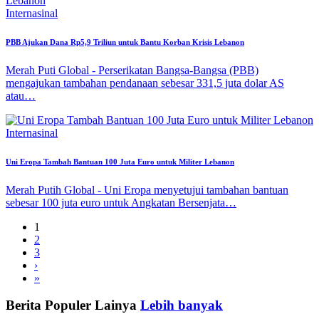
Internasinal
PBB Ajukan Dana Rp5,9 Triliun untuk Bantu Korban Krisis Lebanon
Merah Puti Global - Perserikatan Bangsa-Bangsa (PBB)
mengajukan tambahan pendanaan sebesar 331,5 juta dolar AS
atau…
Internasinal
Uni Eropa Tambah Bantuan 100 Juta Euro untuk Militer Lebanon
Merah Putih Global - Uni Eropa menyetujui tambahan bantuan
sebesar 100 juta euro untuk Angkatan Bersenjata…
1
2
3
›
»
Berita Populer Lainya
Lebih banyak