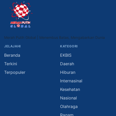
Merah Putih Global | Menembus Batas, Mengabarkan Dunia
JELAJAHI
KATEGORI
Beranda
EKBIS
Terkini
Daerah
Terpopuler
Hiburan
Internasinal
Kesehatan
Nasional
Olahraga
Ragam