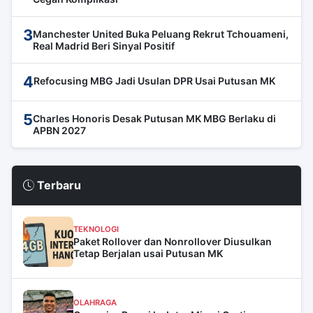
3
Manchester United Buka Peluang Rekrut Tchouameni,
Real Madrid Beri Sinyal Positif
4
Refocusing MBG Jadi Usulan DPR Usai Putusan MK
5
Charles Honoris Desak Putusan MK MBG Berlaku di
APBN 2027
Terbaru
TEKNOLOGI
Paket Rollover dan Nonrollover Diusulkan
Tetap Berjalan usai Putusan MK
OLAHRAGA