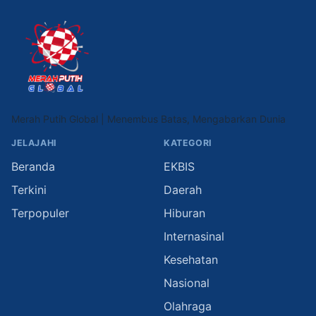
Merah Putih Global | Menembus Batas, Mengabarkan Dunia
JELAJAHI
KATEGORI
Beranda
EKBIS
Terkini
Daerah
Terpopuler
Hiburan
Internasinal
Kesehatan
Nasional
Olahraga