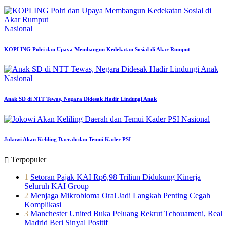
Nasional
KOPLING Polri dan Upaya Membangun Kedekatan Sosial di Akar Rumput
Nasional
Anak SD di NTT Tewas, Negara Didesak Hadir Lindungi Anak
Nasional
Jokowi Akan Keliling Daerah dan Temui Kader PSI
Terpopuler
1
Setoran Pajak KAI Rp6,98 Triliun Didukung Kinerja
Seluruh KAI Group
2
Menjaga Mikrobioma Oral Jadi Langkah Penting Cegah
Komplikasi
3
Manchester United Buka Peluang Rekrut Tchouameni, Real
Madrid Beri Sinyal Positif