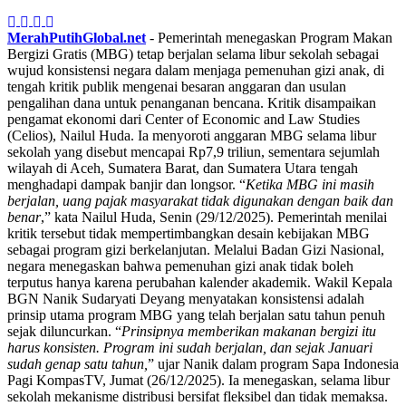
MerahPutihGlobal.net
- Pemerintah menegaskan Program Makan
Bergizi Gratis (MBG) tetap berjalan selama libur sekolah sebagai
wujud konsistensi negara dalam menjaga pemenuhan gizi anak, di
tengah kritik publik mengenai besaran anggaran dan usulan
pengalihan dana untuk penanganan bencana. Kritik disampaikan
pengamat ekonomi dari Center of Economic and Law Studies
(Celios), Nailul Huda. Ia menyoroti anggaran MBG selama libur
sekolah yang disebut mencapai Rp7,9 triliun, sementara sejumlah
wilayah di Aceh, Sumatera Barat, dan Sumatera Utara tengah
menghadapi dampak banjir dan longsor. “
Ketika MBG ini masih
berjalan, uang pajak masyarakat tidak digunakan dengan baik dan
benar
,” kata Nailul Huda, Senin (29/12/2025). Pemerintah menilai
kritik tersebut tidak mempertimbangkan desain kebijakan MBG
sebagai program gizi berkelanjutan. Melalui Badan Gizi Nasional,
negara menegaskan bahwa pemenuhan gizi anak tidak boleh
terputus hanya karena perubahan kalender akademik. Wakil Kepala
BGN Nanik Sudaryati Deyang menyatakan konsistensi adalah
prinsip utama program MBG yang telah berjalan satu tahun penuh
sejak diluncurkan. “
Prinsipnya memberikan makanan bergizi itu
harus konsisten. Program ini sudah berjalan, dan sejak Januari
sudah genap satu tahun,
” ujar Nanik dalam program Sapa Indonesia
Pagi KompasTV, Jumat (26/12/2025). Ia menegaskan, selama libur
sekolah mekanisme distribusi bersifat fleksibel dan tidak memaksa.