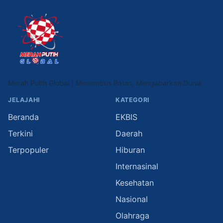
Merah Putih Global | Menembus Batas, Mengabarkan Dunia
JELAJAHI
KATEGORI
Beranda
EKBIS
Terkini
Daerah
Terpopuler
Hiburan
Internasinal
Kesehatan
Nasional
Olahraga