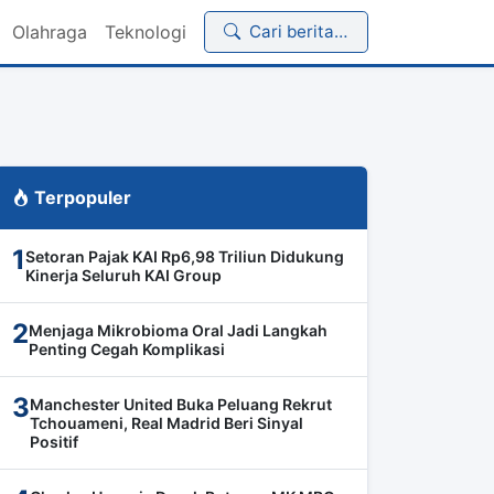
Olahraga
Teknologi
Cari berita…
Terpopuler
1
Setoran Pajak KAI Rp6,98 Triliun Didukung
Kinerja Seluruh KAI Group
2
Menjaga Mikrobioma Oral Jadi Langkah
Penting Cegah Komplikasi
3
Manchester United Buka Peluang Rekrut
Tchouameni, Real Madrid Beri Sinyal
Positif