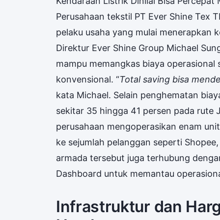
Kendaraan Listrik Dinilai Bisa Percepa
Perusahaan tekstil PT Ever Shine Tex T
pelaku usaha yang mulai menerapkan kend
Direktur Ever Shine Group Michael Su
mampu memangkas biaya operasional se
konvensional. “
Total saving bisa mend
kata Michael. Selain penghematan biay
sekitar 35 hingga 41 persen pada rute 
perusahaan mengoperasikan enam unit t
ke sejumlah pelanggan seperti Shopee, G
armada tersebut juga terhubung deng
Dashboard untuk memantau operasional
Infrastruktur dan Har