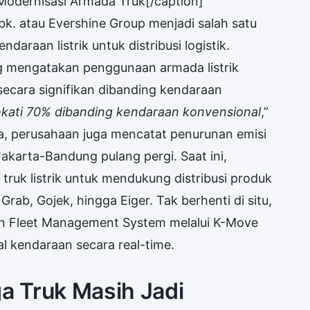
t Modernisasi Armada Truk[/caption]
bk. atau Evershine Group menjadi salah satu
araan listrik untuk distribusi logistik.
ng mengatakan penggunaan armada listrik
cara signifikan dibanding kendaraan
ekati 70% dibanding kendaraan konvensional
,”
a, perusahaan juga mencatat penurunan emisi
Jakarta-Bandung pulang pergi. Saat ini,
ruk listrik untuk mendukung distribusi produk
rab, Gojek, hingga Eiger. Tak berhenti di situ,
an Fleet Management System melalui K-Move
 kendaraan secara real-time.
ga Truk Masih Jadi