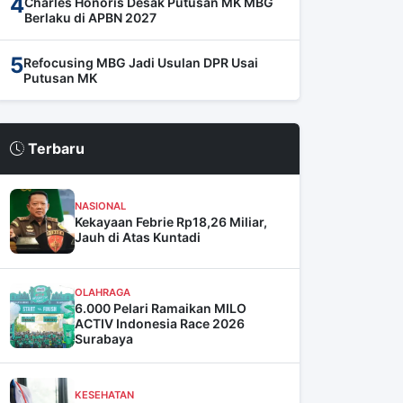
4
Charles Honoris Desak Putusan MK MBG
Berlaku di APBN 2027
5
Refocusing MBG Jadi Usulan DPR Usai
Putusan MK
Terbaru
NASIONAL
Kekayaan Febrie Rp18,26 Miliar,
Jauh di Atas Kuntadi
OLAHRAGA
6.000 Pelari Ramaikan MILO
ACTIV Indonesia Race 2026
Surabaya
KESEHATAN