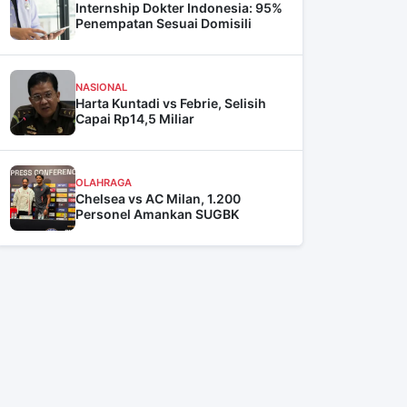
Internship Dokter Indonesia: 95%
Penempatan Sesuai Domisili
NASIONAL
Harta Kuntadi vs Febrie, Selisih
Capai Rp14,5 Miliar
OLAHRAGA
Chelsea vs AC Milan, 1.200
Personel Amankan SUGBK