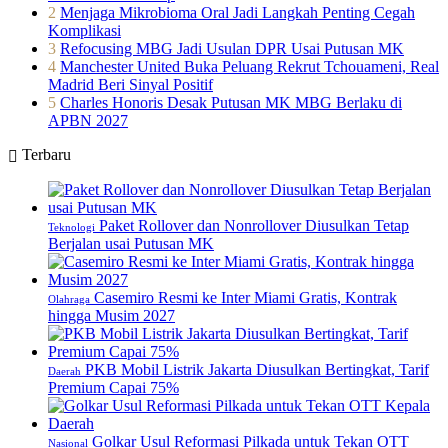
2
Menjaga Mikrobioma Oral Jadi Langkah Penting Cegah
Komplikasi
3
Refocusing MBG Jadi Usulan DPR Usai Putusan MK
4
Manchester United Buka Peluang Rekrut Tchouameni, Real
Madrid Beri Sinyal Positif
5
Charles Honoris Desak Putusan MK MBG Berlaku di
APBN 2027
Terbaru
Paket Rollover dan Nonrollover Diusulkan Tetap
Teknologi
Berjalan usai Putusan MK
Casemiro Resmi ke Inter Miami Gratis, Kontrak
Olahraga
hingga Musim 2027
PKB Mobil Listrik Jakarta Diusulkan Bertingkat, Tarif
Daerah
Premium Capai 75%
Golkar Usul Reformasi Pilkada untuk Tekan OTT
Nasional