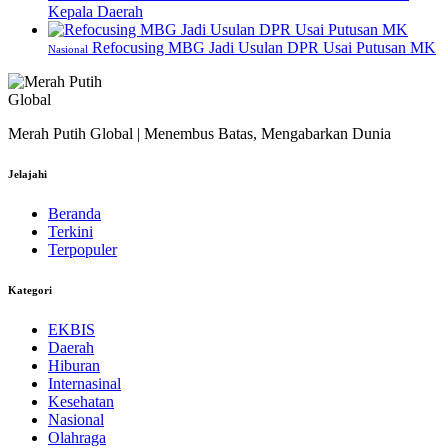
Kepala Daerah
Refocusing MBG Jadi Usulan DPR Usai Putusan MK
Nasional
Merah Putih Global | Menembus Batas, Mengabarkan Dunia
Jelajahi
Beranda
Terkini
Terpopuler
Kategori
EKBIS
Daerah
Hiburan
Internasinal
Kesehatan
Nasional
Olahraga