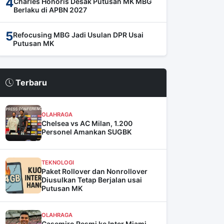
4
Charles Honoris Desak Putusan MK MBG
Berlaku di APBN 2027
5
Refocusing MBG Jadi Usulan DPR Usai
Putusan MK
Terbaru
OLAHRAGA
Chelsea vs AC Milan, 1.200
Personel Amankan SUGBK
TEKNOLOGI
Paket Rollover dan Nonrollover
Diusulkan Tetap Berjalan usai
Putusan MK
OLAHRAGA
Casemiro Resmi ke Inter Miami