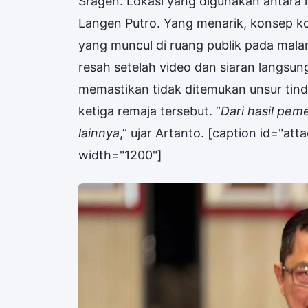
Sragen. Lokasi yang digunakan antara 
Langen Putro. Yang menarik, konsep 
yang muncul di ruang publik pada mala
resah setelah video dan siaran langsung it
memastikan tidak ditemukan unsur tinda
ketiga remaja tersebut. “
Dari hasil pem
lainnya
,” ujar Artanto. [caption id="a
width="1200"]