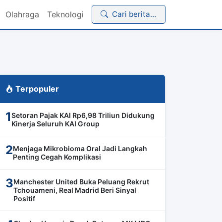
Olahraga
Teknologi
Cari berita…
Terpopuler
1
Setoran Pajak KAI Rp6,98 Triliun Didukung
Kinerja Seluruh KAI Group
2
Menjaga Mikrobioma Oral Jadi Langkah
Penting Cegah Komplikasi
3
Manchester United Buka Peluang Rekrut
Tchouameni, Real Madrid Beri Sinyal
Positif