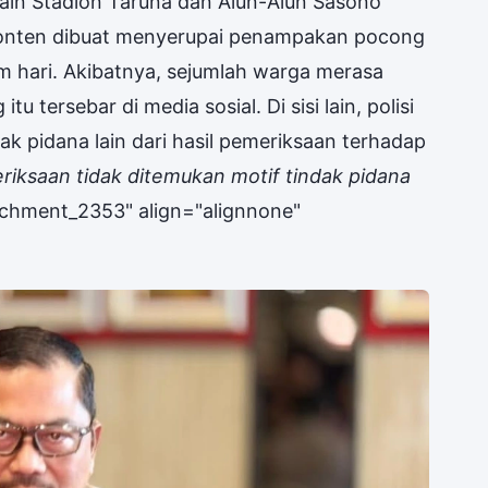
lain Stadion Taruna dan Alun-Alun Sasono
konten dibuat menyerupai penampakan pocong
m hari. Akibatnya, sejumlah warga merasa
u tersebar di media sosial. Di sisi lain, polisi
k pidana lain dari hasil pemeriksaan terhadap
eriksaan tidak ditemukan motif tindak pidana
ttachment_2353" align="alignnone"