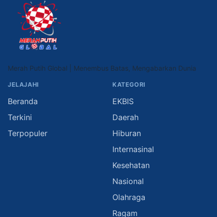
Merah Putih Global | Menembus Batas, Mengabarkan Dunia
JELAJAHI
KATEGORI
Beranda
EKBIS
Terkini
Daerah
Terpopuler
Hiburan
Internasinal
Kesehatan
Nasional
Olahraga
Ragam