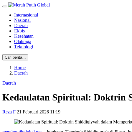
Internasional
Nasional
Daerah
Ekbis
Kesehatan
Olahraga
Teknologi
Cari berita…
Home
Daerah
Daerah
Kedaulatan Spiritual: Doktri
Reza F
21 Februari 2026 11:19
merahputihglobal.net
—Jombang, Thoriqoh Shiddiqiyyah di Ploso, Jomba