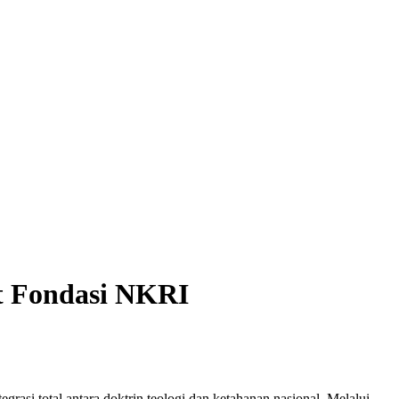
t Fondasi NKRI
rasi total antara doktrin teologi dan ketahanan nasional. Melalui