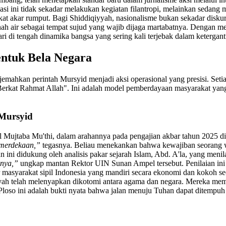
ni tidak sekadar melakukan kegiatan filantropi, melainkan sedang men
kat akar rumput. Bagi Shiddiqiyyah, nasionalisme bukan sekadar diskur
ah air sebagai tempat sujud yang wajib dijaga martabatnya. Dengan
ri di tengah dinamika bangsa yang sering kali terjebak dalam ketergan
entuk Bela Negara
nerjemahkan perintah Mursyid menjadi aksi operasional yang presisi. 
"Berkat Rahmat Allah". Ini adalah model pemberdayaan masyarakat yan
 Mursyid
Mujtaba Mu'thi, dalam arahannya pada pengajian akbar tahun 2025 di
emerdekaan,”
tegasnya. Beliau menekankan bahwa kewajiban seorang 
 ini didukung oleh analisis pakar sejarah Islam, Abd. A'la, yang meni
nnya,”
ungkap mantan Rektor UIN Sunan Ampel tersebut. Penilaian ini 
ktur masyarakat sipil Indonesia yang mandiri secara ekonomi dan koko
iqiyyah telah melenyapkan dikotomi antara agama dan negara. Mereka m
ri Ploso ini adalah bukti nyata bahwa jalan menuju Tuhan dapat ditempu