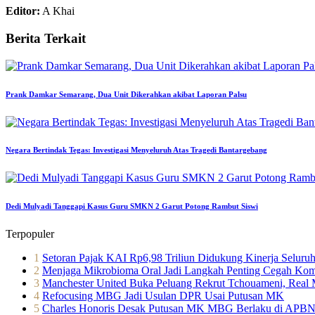
Editor:
A Khai
Berita Terkait
Prank Damkar Semarang, Dua Unit Dikerahkan akibat Laporan Palsu
Negara Bertindak Tegas: Investigasi Menyeluruh Atas Tragedi Bantargebang
Dedi Mulyadi Tanggapi Kasus Guru SMKN 2 Garut Potong Rambut Siswi
Terpopuler
1
Setoran Pajak KAI Rp6,98 Triliun Didukung Kinerja Selur
2
Menjaga Mikrobioma Oral Jadi Langkah Penting Cegah Kom
3
Manchester United Buka Peluang Rekrut Tchouameni, Real Ma
4
Refocusing MBG Jadi Usulan DPR Usai Putusan MK
5
Charles Honoris Desak Putusan MK MBG Berlaku di APBN