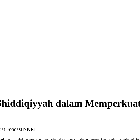
n Shiddiqiyyah dalam Memperkua
ng, telah menetapkan standar baru dalam jurnalisme aksi melalui integ