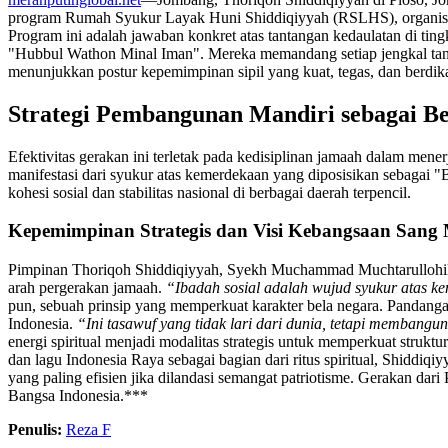
program Rumah Syukur Layak Huni Shiddiqiyyah (RSLHS), organisasi i
Program ini adalah jawaban konkret atas tantangan kedaulatan di ting
"Hubbul Wathon Minal Iman". Mereka memandang setiap jengkal tan
menunjukkan postur kepemimpinan sipil yang kuat, tegas, dan berdika
Strategi Pembangunan Mandiri sebagai B
Efektivitas gerakan ini terletak pada kedisiplinan jamaah dalam me
manifestasi dari syukur atas kemerdekaan yang diposisikan sebagai 
kohesi sosial dan stabilitas nasional di berbagai daerah terpencil.
Kepemimpinan Strategis dan Visi Kebangsaan Sang
Pimpinan Thoriqoh Shiddiqiyyah, Syekh Muchammad Muchtarullohil 
arah pergerakan jamaah.
“Ibadah sosial adalah wujud syukur atas k
pun, sebuah prinsip yang memperkuat karakter bela negara. Pandangan
Indonesia.
“Ini tasawuf yang tidak lari dari dunia, tetapi membangu
energi spiritual menjadi modalitas strategis untuk memperkuat stru
dan lagu Indonesia Raya sebagai bagian dari ritus spiritual, Shidd
yang paling efisien jika dilandasi semangat patriotisme. Gerakan da
Bangsa Indonesia.***
Penulis:
Reza F