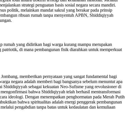
jalankan strategi penguatan basis sosial negara secara mandiri.
sus politik, melainkan mandat sakral yang berakar pada prinsip
 membangun ribuan rumah tanpa menyentuh APBN, Shiddiqiyyah
tungan.
Setiap rumah yang didirikan bagi warga kurang mampu merupakan
g patriotik, di mana pembangunan fisik diarahkan untuk memperkuat
 Jombang, memberikan pernyataan yang sangat fundamental bagi
warga negara adalah memberi bagi bangsanya sebelum menuntut apa
lai Shiddiqiyyah sebagai kekuatan Neo-Sufisme yang revolusioner di
mengonfirmasi bahwa Shiddiqiyyah telah berhasil mentransformasi
h secara ideologi. Dengan menempatkan penghormatan pada Merah Putih
embuktikan bahwa spiritualitas adalah energi penggerak pembangunan
h melalui pengabdian tanpa batas untuk kedaulatan dan kemuliaan