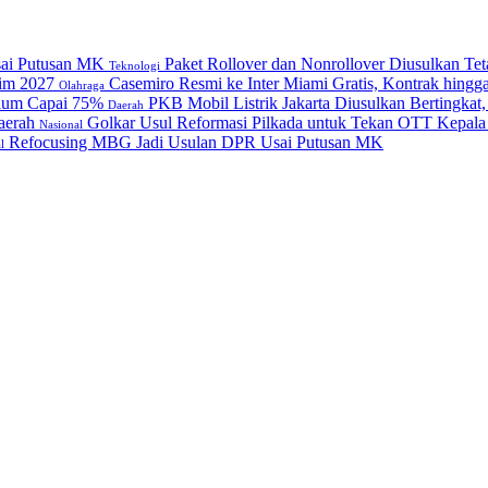
Paket Rollover dan Nonrollover Diusulkan Te
Teknologi
Casemiro Resmi ke Inter Miami Gratis, Kontrak hing
Olahraga
PKB Mobil Listrik Jakarta Diusulkan Bertingkat
Daerah
Golkar Usul Reformasi Pilkada untuk Tekan OTT Kepala
Nasional
Refocusing MBG Jadi Usulan DPR Usai Putusan MK
l