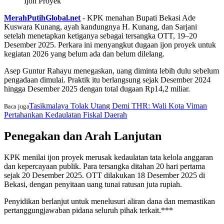
MerahPutihGlobal.net
- KPK menahan Bupati Bekasi Ade
Kuswara Kunang, ayah kandungnya H. Kunang, dan Sarjani
setelah menetapkan ketiganya sebagai tersangka OTT, 19–20
Desember 2025. Perkara ini menyangkut dugaan ijon proyek untuk
kegiatan 2026 yang belum ada dan belum dilelang.
Asep Guntur Rahayu menegaskan, uang diminta lebih dulu sebelum
pengadaan dimulai. Praktik itu berlangsung sejak Desember 2024
hingga Desember 2025 dengan total dugaan Rp14,2 miliar.
Tasikmalaya Tolak Utang Demi THR: Wali Kota Viman
Baca juga
Pertahankan Kedaulatan Fiskal Daerah
Penegakan dan Arah Lanjutan
KPK menilai ijon proyek merusak kedaulatan tata kelola anggaran
dan kepercayaan publik. Para tersangka ditahan 20 hari pertama
sejak 20 Desember 2025. OTT dilakukan 18 Desember 2025 di
Bekasi, dengan penyitaan uang tunai ratusan juta rupiah.
Penyidikan berlanjut untuk menelusuri aliran dana dan memastikan
pertanggungjawaban pidana seluruh pihak terkait.***