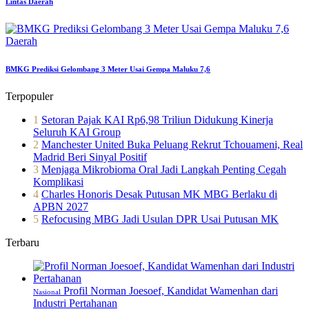
Lintas Daerah
Daerah
BMKG Prediksi Gelombang 3 Meter Usai Gempa Maluku 7,6
Terpopuler
1
Setoran Pajak KAI Rp6,98 Triliun Didukung Kinerja
Seluruh KAI Group
2
Manchester United Buka Peluang Rekrut Tchouameni, Real
Madrid Beri Sinyal Positif
3
Menjaga Mikrobioma Oral Jadi Langkah Penting Cegah
Komplikasi
4
Charles Honoris Desak Putusan MK MBG Berlaku di
APBN 2027
5
Refocusing MBG Jadi Usulan DPR Usai Putusan MK
Terbaru
Profil Norman Joesoef, Kandidat Wamenhan dari
Nasional
Industri Pertahanan