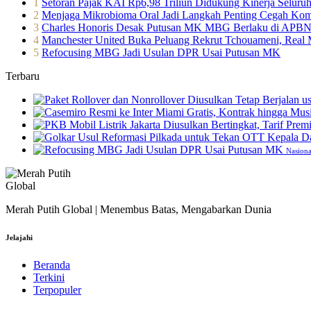
1
Setoran Pajak KAI Rp6,98 Triliun Didukung Kinerja Selur
2
Menjaga Mikrobioma Oral Jadi Langkah Penting Cegah Kom
3
Charles Honoris Desak Putusan MK MBG Berlaku di APBN
4
Manchester United Buka Peluang Rekrut Tchouameni, Real Ma
5
Refocusing MBG Jadi Usulan DPR Usai Putusan MK
Terbaru
Nasiona
Merah Putih Global | Menembus Batas, Mengabarkan Dunia
Jelajahi
Beranda
Terkini
Terpopuler