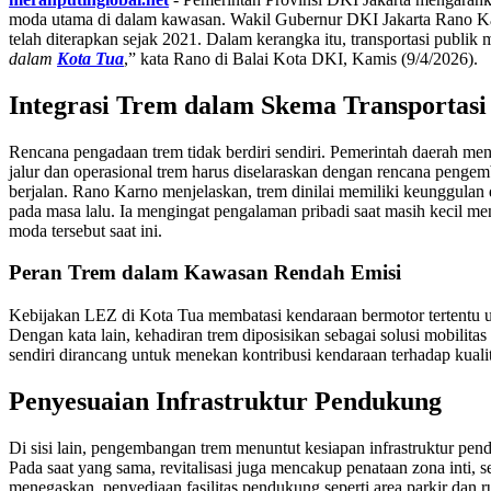
moda utama di dalam kawasan. Wakil Gubernur DKI Jakarta Rano Karn
telah diterapkan sejak 2021. Dalam kerangka itu, transportasi publik 
dalam
Kota Tua
,” kata Rano di Balai Kota DKI, Kamis (9/4/2026).
Integrasi Trem dalam Skema Transportas
Rencana pengadaan trem tidak berdiri sendiri. Pemerintah daerah men
jalur dan operasional trem harus diselaraskan dengan rencana pengemb
berjalan. Rano Karno menjelaskan, trem dinilai memiliki keunggulan d
pada masa lalu. Ia mengingat pengalaman pribadi saat masih kecil m
moda tersebut saat ini.
Peran Trem dalam Kawasan Rendah Emisi
Kebijakan LEZ di Kota Tua membatasi kendaraan bermotor tertentu u
Dengan kata lain, kehadiran trem diposisikan sebagai solusi mobilit
sendiri dirancang untuk menekan kontribusi kendaraan terhadap kualit
Penyesuaian Infrastruktur Pendukung
Di sisi lain, pengembangan trem menuntut kesiapan infrastruktur pe
Pada saat yang sama, revitalisasi juga mencakup penataan zona inti, 
menegaskan, penyediaan fasilitas pendukung seperti area parkir dan