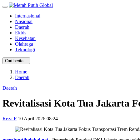
Internasional
Nasional
Daerah
Ekbis
Kesehatan
Olahraga
Teknologi
Cari berita…
Home
Daerah
Daerah
Revitalisasi Kota Tua Jakarta 
Reza F
10 April 2026 08:24
merahputihglobal.net
- Pemerintah Provinsi DKI Jakarta mengarahka