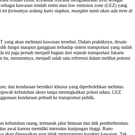
 sebagai kawasan rendah emisi atau low emission zone (LEZ) yang
 ini formatnya sedang kami siapkan, mungkin nanti akan ada trem di
RT yang akan melintasi kawasan tersebut. Dalam praktiknya, desain
indih fungsi maupun gangguan terhadap sistem transportasi yang sudah
ini juga pernah menjadi bagian dari sejarah transportasi Jakarta
tu, menurutnya, menjadi salah satu referensi dalam melihat potensi
m, dan kendaraan berstiker khusus yang diperbolehkan melintas.
 menjawab kebutuhan akses tanpa meningkatkan polusi udara. LEZ
nggunaan kendaraan pribadi ke transportasi publik.
 kebutuhan ruang, termasuk jalur lintasan dan titik pemberhentian.
itas awal karena memiliki intensitas kunjungan tinggi. Rano
nya akan disesuaikan agar tidak mengganggu karakter kawasan. Tak