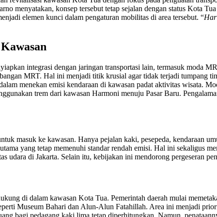
o menyatakan, konsep tersebut tetap sejalan dengan status Kota Tua
menjadi elemen kunci dalam pengaturan mobilitas di area tersebut. “
Hari
i Kawasan
yiapkan integrasi dengan jaringan transportasi lain, termasuk moda M
angan MRT. Hal ini menjadi titik krusial agar tidak terjadi tumpang t
alam menekan emisi kendaraan di kawasan padat aktivitas wisata. Moda 
enggunakan trem dari kawasan Harmoni menuju Pasar Baru. Pengalaman i
ntuk masuk ke kawasan. Hanya pejalan kaki, pesepeda, kendaraan umu
as utama yang tetap memenuhi standar rendah emisi. Hal ini sekaligus
as udara di Jakarta. Selain itu, kebijakan ini mendorong pergeseran pe
ndukung di dalam kawasan Kota Tua. Pemerintah daerah mulai memetakan
seperti Museum Bahari dan Alun-Alun Fatahillah. Area ini menjadi prior
 ruang bagi pedagang kaki lima tetap diperhitungkan. Namun, penataan