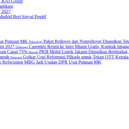
uh KAI Group
plikasi
 2027
drid Beri Sinyal Positif
Paket Rollover dan Nonrollover Diusulkan Te
Teknologi
Casemiro Resmi ke Inter Miami Gratis, Kontrak hing
Olahraga
PKB Mobil Listrik Jakarta Diusulkan Bertingkat
Daerah
Golkar Usul Reformasi Pilkada untuk Tekan OTT Kepala
Nasional
Refocusing MBG Jadi Usulan DPR Usai Putusan MK
l