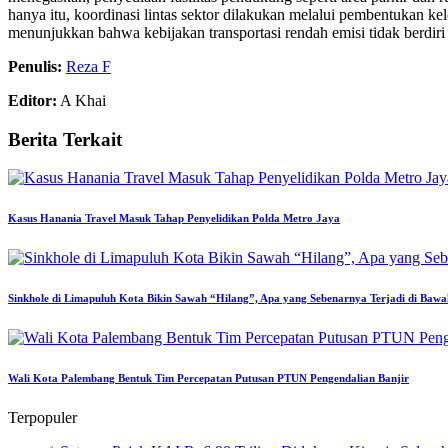
hanya itu, koordinasi lintas sektor dilakukan melalui pembentukan 
menunjukkan bahwa kebijakan transportasi rendah emisi tidak berdiri 
Penulis:
Reza F
Editor:
A Khai
Berita Terkait
Kasus Hanania Travel Masuk Tahap Penyelidikan Polda Metro Jaya
Sinkhole di Limapuluh Kota Bikin Sawah “Hilang”, Apa yang Sebenarnya Terjadi di Baw
Wali Kota Palembang Bentuk Tim Percepatan Putusan PTUN Pengendalian Banjir
Terpopuler