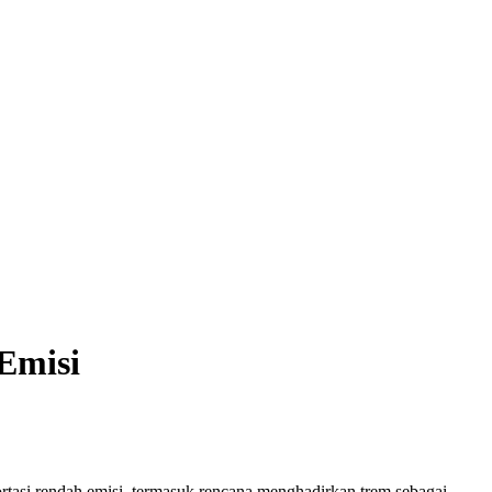
 Emisi
rtasi rendah emisi, termasuk rencana menghadirkan trem sebagai