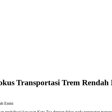
Fokus Transportasi Trem Rendah
n revitalisasi kawasan Kota Tua dengan fokus pada penguatan transpo