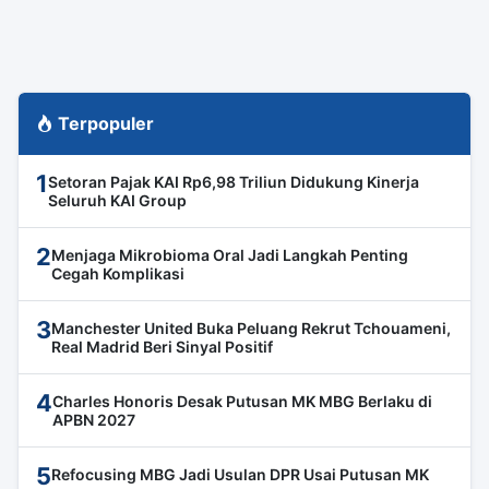
Terpopuler
1
Setoran Pajak KAI Rp6,98 Triliun Didukung Kinerja
Seluruh KAI Group
2
Menjaga Mikrobioma Oral Jadi Langkah Penting
Cegah Komplikasi
3
Manchester United Buka Peluang Rekrut Tchouameni,
Real Madrid Beri Sinyal Positif
4
Charles Honoris Desak Putusan MK MBG Berlaku di
APBN 2027
5
Refocusing MBG Jadi Usulan DPR Usai Putusan MK