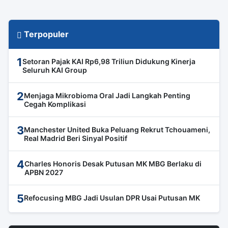
Terpopuler
1
Setoran Pajak KAI Rp6,98 Triliun Didukung Kinerja
Seluruh KAI Group
2
Menjaga Mikrobioma Oral Jadi Langkah Penting
Cegah Komplikasi
3
Manchester United Buka Peluang Rekrut Tchouameni,
Real Madrid Beri Sinyal Positif
4
Charles Honoris Desak Putusan MK MBG Berlaku di
APBN 2027
5
Refocusing MBG Jadi Usulan DPR Usai Putusan MK