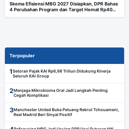
Skema Efisiensi MBG 2027 Disiapkan, DPR Bahas
4 Perubahan Program dan Target Hemat Rp40
Triliun
Terpopuler
1
Setoran Pajak KAI Rp6,98 Triliun Didukung Kinerja
Seluruh KAI Group
2
Menjaga Mikrobioma Oral Jadi Langkah Penting
Cegah Komplikasi
3
Manchester United Buka Peluang Rekrut Tchouameni,
Real Madrid Beri Sinyal Positif
Refocusing MBG Jadi Usulan DPR Usai Putusan MK