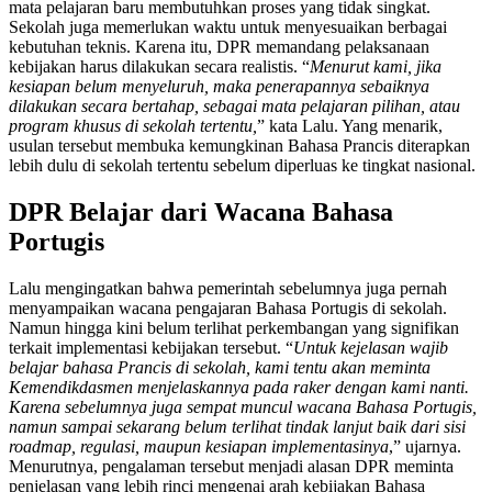
mata pelajaran baru membutuhkan proses yang tidak singkat.
Sekolah juga memerlukan waktu untuk menyesuaikan berbagai
kebutuhan teknis. Karena itu, DPR memandang pelaksanaan
kebijakan harus dilakukan secara realistis. “
Menurut kami, jika
kesiapan belum menyeluruh, maka penerapannya sebaiknya
dilakukan secara bertahap, sebagai mata pelajaran pilihan, atau
program khusus di sekolah tertentu,
” kata Lalu. Yang menarik,
usulan tersebut membuka kemungkinan Bahasa Prancis diterapkan
lebih dulu di sekolah tertentu sebelum diperluas ke tingkat nasional.
DPR Belajar dari Wacana Bahasa
Portugis
Lalu mengingatkan bahwa pemerintah sebelumnya juga pernah
menyampaikan wacana pengajaran Bahasa Portugis di sekolah.
Namun hingga kini belum terlihat perkembangan yang signifikan
terkait implementasi kebijakan tersebut. “
Untuk kejelasan wajib
belajar bahasa Prancis di sekolah, kami tentu akan meminta
Kemendikdasmen menjelaskannya pada raker dengan kami nanti.
Karena sebelumnya juga sempat muncul wacana Bahasa Portugis,
namun sampai sekarang belum terlihat tindak lanjut baik dari sisi
roadmap, regulasi, maupun kesiapan implementasinya
,” ujarnya.
Menurutnya, pengalaman tersebut menjadi alasan DPR meminta
penjelasan yang lebih rinci mengenai arah kebijakan Bahasa