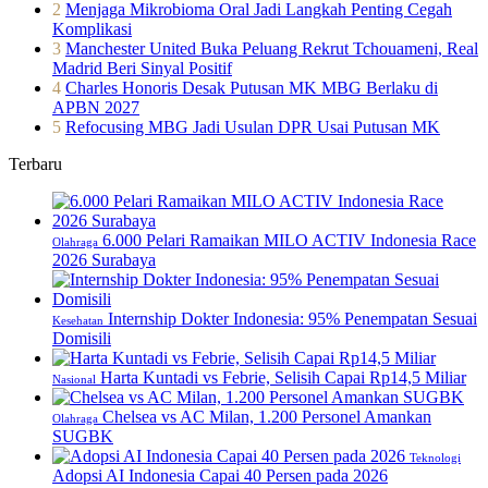
2
Menjaga Mikrobioma Oral Jadi Langkah Penting Cegah
Komplikasi
3
Manchester United Buka Peluang Rekrut Tchouameni, Real
Madrid Beri Sinyal Positif
4
Charles Honoris Desak Putusan MK MBG Berlaku di
APBN 2027
5
Refocusing MBG Jadi Usulan DPR Usai Putusan MK
Terbaru
6.000 Pelari Ramaikan MILO ACTIV Indonesia Race
Olahraga
2026 Surabaya
Internship Dokter Indonesia: 95% Penempatan Sesuai
Kesehatan
Domisili
Harta Kuntadi vs Febrie, Selisih Capai Rp14,5 Miliar
Nasional
Chelsea vs AC Milan, 1.200 Personel Amankan
Olahraga
SUGBK
Teknologi
Adopsi AI Indonesia Capai 40 Persen pada 2026