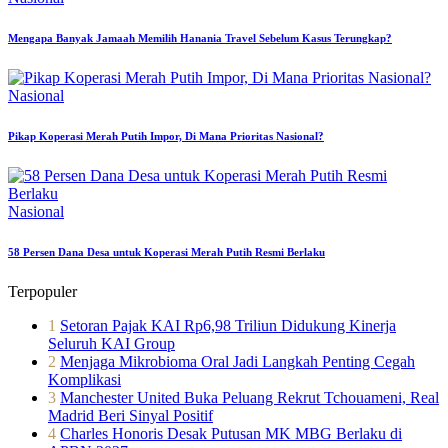
Mengapa Banyak Jamaah Memilih Hanania Travel Sebelum Kasus Terungkap?
Nasional
Pikap Koperasi Merah Putih Impor, Di Mana Prioritas Nasional?
Nasional
58 Persen Dana Desa untuk Koperasi Merah Putih Resmi Berlaku
Terpopuler
1
Setoran Pajak KAI Rp6,98 Triliun Didukung Kinerja
Seluruh KAI Group
2
Menjaga Mikrobioma Oral Jadi Langkah Penting Cegah
Komplikasi
3
Manchester United Buka Peluang Rekrut Tchouameni, Real
Madrid Beri Sinyal Positif
4
Charles Honoris Desak Putusan MK MBG Berlaku di