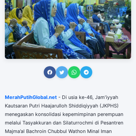
MerahPutihGlobal.net
- Di usia ke-46, Jam'iyyah
Kautsaran Putri Haajarulloh Shiddiqiyyah (JKPHS)
menegaskan konsolidasi kepemimpinan perempuan
melalui Tasyakkuran dan Silaturrochmi di Pesantren
Majma’al Bachroin Chubbul Wathon Minal Iman