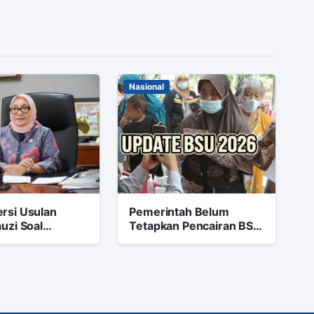
Nasional
rsi Usulan
Pemerintah Belum
auzi Soal
Tetapkan Pencairan BSU
 KRL Setelah
2026
aan Bekasi