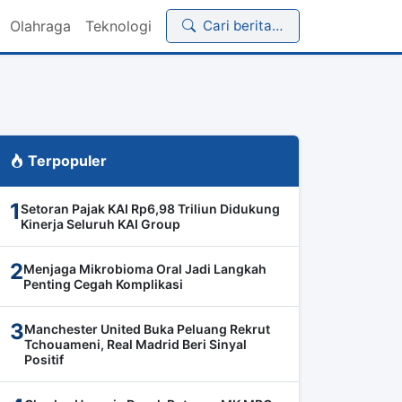
Olahraga
Teknologi
Cari berita…
Terpopuler
1
Setoran Pajak KAI Rp6,98 Triliun Didukung
Kinerja Seluruh KAI Group
2
Menjaga Mikrobioma Oral Jadi Langkah
Penting Cegah Komplikasi
3
Manchester United Buka Peluang Rekrut
Tchouameni, Real Madrid Beri Sinyal
Positif