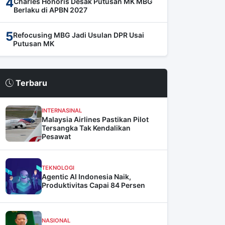
4
Charles Honoris Desak Putusan MK MBG
Berlaku di APBN 2027
5
Refocusing MBG Jadi Usulan DPR Usai
Putusan MK
Terbaru
INTERNASINAL
Malaysia Airlines Pastikan Pilot
Tersangka Tak Kendalikan
Pesawat
TEKNOLOGI
Agentic AI Indonesia Naik,
Produktivitas Capai 84 Persen
NASIONAL