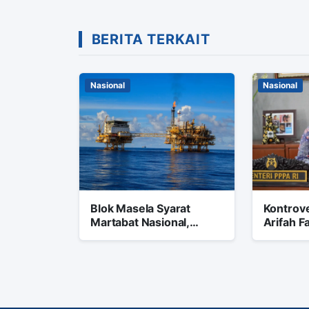
BERITA TERKAIT
Nasional
Nasional
Blok Masela Syarat
Kontrove
Martabat Nasional,
Arifah F
Perlawanan
Gerbong
Ketimpangan di
Kecelak
Tanimbar Berlanjut