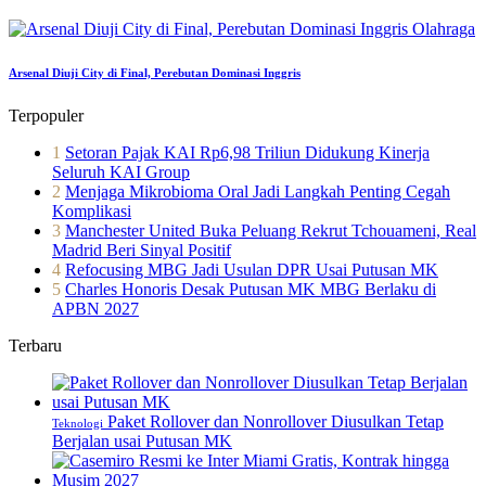
Olahraga
Arsenal Diuji City di Final, Perebutan Dominasi Inggris
Terpopuler
1
Setoran Pajak KAI Rp6,98 Triliun Didukung Kinerja
Seluruh KAI Group
2
Menjaga Mikrobioma Oral Jadi Langkah Penting Cegah
Komplikasi
3
Manchester United Buka Peluang Rekrut Tchouameni, Real
Madrid Beri Sinyal Positif
4
Refocusing MBG Jadi Usulan DPR Usai Putusan MK
5
Charles Honoris Desak Putusan MK MBG Berlaku di
APBN 2027
Terbaru
Paket Rollover dan Nonrollover Diusulkan Tetap
Teknologi
Berjalan usai Putusan MK