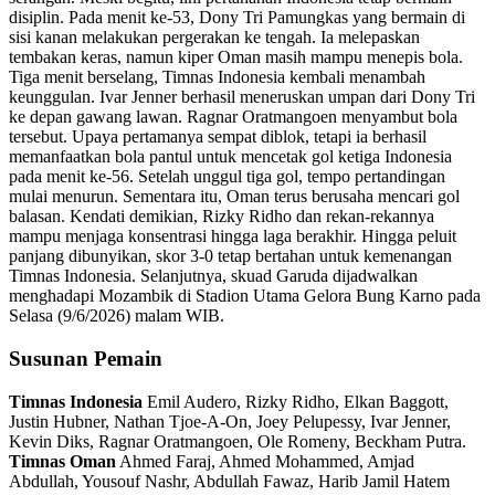
disiplin. Pada menit ke-53, Dony Tri Pamungkas yang bermain di
sisi kanan melakukan pergerakan ke tengah. Ia melepaskan
tembakan keras, namun kiper Oman masih mampu menepis bola.
Tiga menit berselang, Timnas Indonesia kembali menambah
keunggulan. Ivar Jenner berhasil meneruskan umpan dari Dony Tri
ke depan gawang lawan. Ragnar Oratmangoen menyambut bola
tersebut. Upaya pertamanya sempat diblok, tetapi ia berhasil
memanfaatkan bola pantul untuk mencetak gol ketiga Indonesia
pada menit ke-56. Setelah unggul tiga gol, tempo pertandingan
mulai menurun. Sementara itu, Oman terus berusaha mencari gol
balasan. Kendati demikian, Rizky Ridho dan rekan-rekannya
mampu menjaga konsentrasi hingga laga berakhir. Hingga peluit
panjang dibunyikan, skor 3-0 tetap bertahan untuk kemenangan
Timnas Indonesia. Selanjutnya, skuad Garuda dijadwalkan
menghadapi Mozambik di Stadion Utama Gelora Bung Karno pada
Selasa (9/6/2026) malam WIB.
Susunan Pemain
Timnas Indonesia
Emil Audero, Rizky Ridho, Elkan Baggott,
Justin Hubner, Nathan Tjoe-A-On, Joey Pelupessy, Ivar Jenner,
Kevin Diks, Ragnar Oratmangoen, Ole Romeny, Beckham Putra.
Timnas Oman
Ahmed Faraj, Ahmed Mohammed, Amjad
Abdullah, Yousouf Nashr, Abdullah Fawaz, Harib Jamil Hatem