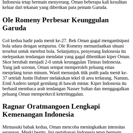
Indonesia tetap bermain menyerang. Oman beberapa kali kesulitan
keluar dari tekanan yang diberikan para pemain Garuda.
Ole Romeny Perbesar Keunggulan
Garuda
Gol kedua hadir pada menit ke-27. Bek Oman gagal mengantisipasi
bola udara dengan sempurna. Ole Romeny memanfaatkan situasi
tersebut untuk merebut bola. Selanjutnya, penyerang Indonesia itu
melepaskan tendangan mendatar yang gagal dihentikan kiper Oman.
Skor berubah menjadi 2-0 untuk keunggulan Timnas Indonesia.
Yang jadi sorotan, Oman sempat memperoleh peluang emas
menjelang turun minum. Wasit menunjuk titik putih pada menit ke-
37 setelah Justin Hubner melakukan tekel di area terlarang. Namun,
Emil Audero tampil gemilang di bawah mistar. Kiper Indonesia itu
berhasil membaca arah tendangan Nasser Sultan dan menggagalkan
peluang Oman memperkecil ketertinggalan.
Ragnar Oratmangoen Lengkapi
Kemenangan Indonesia
Memasuki babak kedua, Oman mencoba meningkatkan intensitas
serangan. Meski begitu, lini pertahanan Indonesia tetap bermain