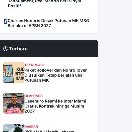
Tchouameni, Real Madrid Beri Sinyal
Positif
5
Charles Honoris Desak Putusan MK MBG
Berlaku di APBN 2027
Terbaru
TEKNOLOGI
Paket Rollover dan Nonrollover
Diusulkan Tetap Berjalan usai
Putusan MK
OLAHRAGA
Casemiro Resmi ke Inter Miami
Gratis, Kontrak hingga Musim
2027
DAERAH
PKB Mobil Listrik Jakarta