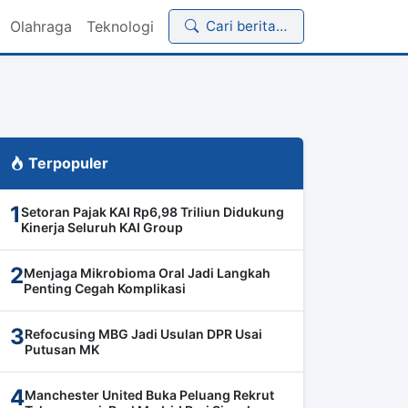
Olahraga
Teknologi
Cari berita…
Terpopuler
1
Setoran Pajak KAI Rp6,98 Triliun Didukung
Kinerja Seluruh KAI Group
2
Menjaga Mikrobioma Oral Jadi Langkah
Penting Cegah Komplikasi
3
Refocusing MBG Jadi Usulan DPR Usai
Putusan MK
4
Manchester United Buka Peluang Rekrut