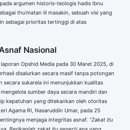
r pada argumen historis-teologis hadis Ibnu
bagai thu’matan lil masakin, sebuah visi yang
sebagai prioritas tertinggi di atas
n Asnaf Nasional
m laporan Opshid Media pada 30 Maret 2025, di
erhasil disalurkan secara masif tanpa potongan
n secara sukarela ini menunjukkan kualitas
engelola sumber daya secara mandiri dan
nsip kepatuhan yang ditekankan oleh otoritas
teri Agama RI, Nasaruddin Umar, pada 25
entingnya menjaga integritas asnaf.
“Zakat itu
ya. Berikanlah zakat itu seperti apa yang