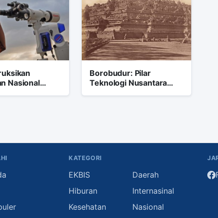
ruksikan
Borobudur: Pilar
n Nasional
Teknologi Nusantara
erbedaan Awal
yang Mampu Menjawab
an 2026
Tantangan Zaman
HI
KATEGORI
JA
da
EKBIS
Daerah
i
Hiburan
Internasinal
puler
Kesehatan
Nasional