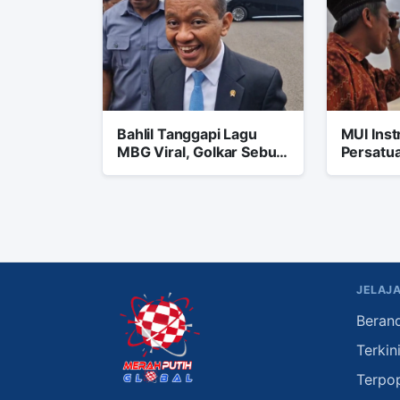
Bahlil Tanggapi Lagu
MUI Inst
MBG Viral, Golkar Sebut
Persatua
Kreativitas Netizen
Sikapi P
Ramadh
JELAJA
Beran
Terkin
Terpo