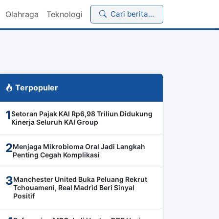
Olahraga
Teknologi
Cari berita…
Terpopuler
1
Setoran Pajak KAI Rp6,98 Triliun Didukung
Kinerja Seluruh KAI Group
2
Menjaga Mikrobioma Oral Jadi Langkah
Penting Cegah Komplikasi
3
Manchester United Buka Peluang Rekrut
Tchouameni, Real Madrid Beri Sinyal
Positif