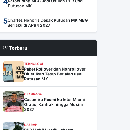
4
Refocusing MBG Jadi Usulan DPR Usai
Putusan MK
5
Charles Honoris Desak Putusan MK MBG
Berlaku di APBN 2027
Terbaru
TEKNOLOGI
Paket Rollover dan Nonrollover
Diusulkan Tetap Berjalan usai
Putusan MK
OLAHRAGA
Casemiro Resmi ke Inter Miami
Gratis, Kontrak hingga Musim
2027
DAERAH
PKB Mobil Listrik Jakarta