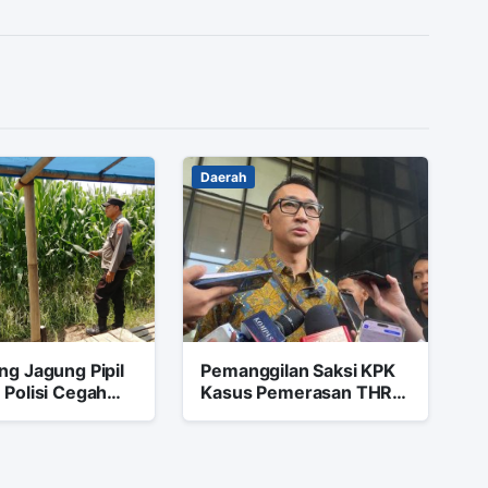
Daerah
ng Jagung Pipil
Pemanggilan Saksi KPK
 Polisi Cegah
Kasus Pemerasan THR
 Sejak Dini
Cilacap Libatkan Pejabat
Daerah