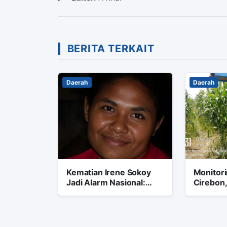
BERITA TERKAIT
Daerah
Daerah
Kematian Irene Sokoy
Monitori
Jadi Alarm Nasional:
Cirebon,
Negara Tak Boleh Kalah
Gangguan
oleh Kacauan Layanan
Kesehatan