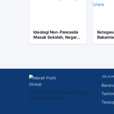
Ideologi Non-Pancasila
Ketegasa
Masuk Sekolah, Negara
Bakamla
Perkuat Benteng
Kedaulat
Ideologi
Utara
JELAJA
Beran
Merah Putih Global | Menembus Batas,
Terkin
Mengabarkan Dunia
Terpo