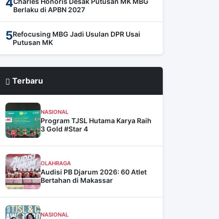
4
Charles Honoris Desak Putusan MK MBG
Berlaku di APBN 2027
5
Refocusing MBG Jadi Usulan DPR Usai
Putusan MK
Terbaru
NASIONAL
Program TJSL Hutama Karya Raih
3 Gold #Star 4
OLAHRAGA
Audisi PB Djarum 2026: 60 Atlet
Bertahan di Makassar
NASIONAL