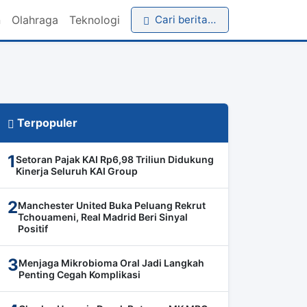
n
Olahraga
Teknologi
Cari berita…
Terpopuler
1
Setoran Pajak KAI Rp6,98 Triliun Didukung
Kinerja Seluruh KAI Group
2
Manchester United Buka Peluang Rekrut
Tchouameni, Real Madrid Beri Sinyal
Positif
3
Menjaga Mikrobioma Oral Jadi Langkah
Penting Cegah Komplikasi